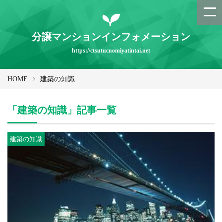
分譲マンションインフォメーション
https://ctsutucnomiyatintai.net
HOME
建築の知識
「建築の知識」記事一覧
建築の知識