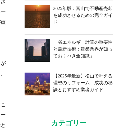
計さ
2025年版：富山で不動産売却
の一
を成功させるための完全ガイ
が重
ド
「省エネルギー計算の重要性
と最新技術：建築業界が知っ
た
ておくべき全知識」
品が
校、
【2025年最新】松山で叶える
理想のリフォーム：成功の秘
訣とおすすめ業者ガイド
るこ
ォー
カテゴリー
能と