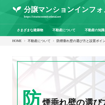
分譲マンションインフォ
https://ctsutucnomiyatintai.net
さまざまな建築物
不動産について
不動産の知識
HOME
不動産について
防煙垂れ壁の選び方と設置ポイ
防
煙垂れ壁の選び